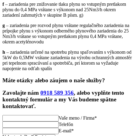
f
– zariadenia pre znižovanie tlaku plynu so vstupným pretlakom
plynu do 0,4 MPa vrátane s výkonom nad 25Nm3/h okrem
zariadení zahrnutých v skupine B písm. g)
g
– zariadenia pre rozvod plynu vrátane regulačného zariadenia na
prípojke plynu s výkonom odberného plynového zariadenia do 25
Nm3/h vrátane so vstupným pretlakom plynu 0,4 MPa vrátane,
okrem acetylénovodu
h
– zariadenia určené na spotrebu plynu spaľovaním s výkonom od
5kW do 0,5MW vrátane zariadenia na výrobu ochranných atmosfér
pri tepelnom spracúvaní a spotrebiča, pri ktorom sa vyžaduje
napojenie na odťah spalín
Máte otázky alebo záujem o naše služby?
Zavolajte nám
0918 589 356
, alebo vyplňte tento
kontaktný formulár a my Vás budeme spätne
kontaktovať.
Vaše meno / Firma*
Telefón
E-mail*