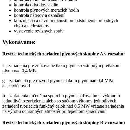
kontrola odvodov spalín
kontrola plynových meracích hodín
kontrola náterov a označení
konzultácia a návrh možností pre odstránenie prípadných
chýb a nedostatkov
vystavenie revíznych správ
Vykonávame:
Revízie technických zariadení plynových skupiny A v rozsahu:
f
– zariadenia pre znižovanie tlaku plynu so vstupným pretlakom
plynu nad 0,4 MPa
g
– zariadenia pre rozvod plynu s tlakom plynu nad 0,4 MPa
a acetylénovod
h
– zariadenia určené na spotrebu plynu spaľovaním s výkonom
jednotlivého zariadenia alebo so súčtom výkonov jednotlivých
zariadení tvoriacich funkčný celok nad 0,5 MW vrátane zariadenia
na výrobu ochranných atmosfér pri tepelnom spracúvaní
Revízie technických zariadení plynových skupiny B v rozsahu: