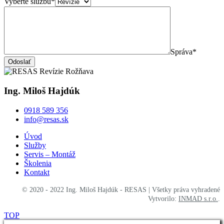
Vyberte službu*
Správa*
Odoslať
Ing. Miloš Hajdúk
0918 589 356
info@resas.sk
Úvod
Služby
Servis – Montáž
Školenia
Kontakt
© 2020 - 2022 Ing. Miloš Hajdúk - RESAS | Všetky práva vyhradené
Vytvorilo:
INMAD s.r.o.
.
TOP