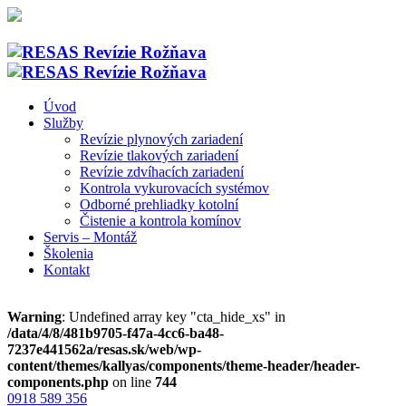
Úvod
Služby
Revízie plynových zariadení
Revízie tlakových zariadení
Revízie zdvíhacích zariadení
Kontrola vykurovacích systémov
Odborné prehliadky kotolní
Čistenie a kontrola komínov
Servis – Montáž
Školenia
Kontakt
Warning
: Undefined array key "cta_hide_xs" in
/data/4/8/481b9705-f47a-4cc6-ba48-
7237e441562a/resas.sk/web/wp-
content/themes/kallyas/components/theme-header/header-
components.php
on line
744
0918 589 356