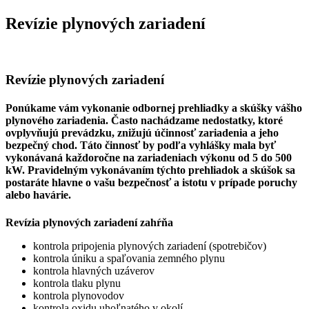
Revízie plynových zariadení
Revízie plynových zariadení
Ponúkame vám vykonanie odbornej prehliadky a skúšky vášho
plynového zariadenia. Často nachádzame nedostatky, ktoré
ovplyvňujú prevádzku, znižujú účinnosť zariadenia a jeho
bezpečný chod. Táto činnosť by podľa vyhlášky mala byť
vykonávaná každoročne na zariadeniach výkonu od 5 do 500
kW. Pravidelným vykonávaním týchto prehliadok a skúšok sa
postaráte hlavne o vašu bezpečnosť a istotu v prípade poruchy
alebo havárie.
Revízia plynových zariadení zahŕňa
kontrola pripojenia plynových zariadení (spotrebičov)
kontrola úniku a spaľovania zemného plynu
kontrola hlavných uzáverov
kontrola tlaku plynu
kontrola plynovodov
kontrola oxidu uhoľnatého v okolí