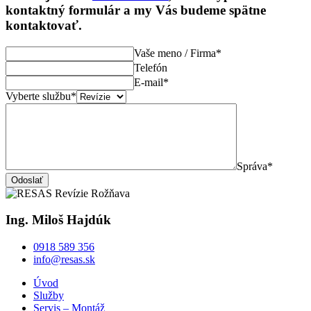
kontaktný formulár a my Vás budeme spätne
kontaktovať.
Vaše meno / Firma*
Telefón
E-mail*
Vyberte službu*
Správa*
Odoslať
Ing. Miloš Hajdúk
0918 589 356
info@resas.sk
Úvod
Služby
Servis – Montáž