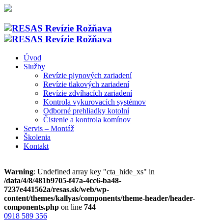
Úvod
Služby
Revízie plynových zariadení
Revízie tlakových zariadení
Revízie zdvíhacích zariadení
Kontrola vykurovacích systémov
Odborné prehliadky kotolní
Čistenie a kontrola komínov
Servis – Montáž
Školenia
Kontakt
Warning
: Undefined array key "cta_hide_xs" in
/data/4/8/481b9705-f47a-4cc6-ba48-
7237e441562a/resas.sk/web/wp-
content/themes/kallyas/components/theme-header/header-
components.php
on line
744
0918 589 356